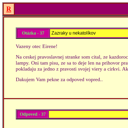
R
Otázka - 37
Zazraky u nekatolíkov
Vazeny otec Eirene!
Na ceskej pravoslavnej stranke som cital, ze kazdoroc
lampy. Oni tam pisu, ze sa to deje len na prihovor pr
pokladaju za jedno z pravosti svojej viery a cirkvi. A
Dakujem Vam pekne za odpoved vopred..
Odpoved - 37