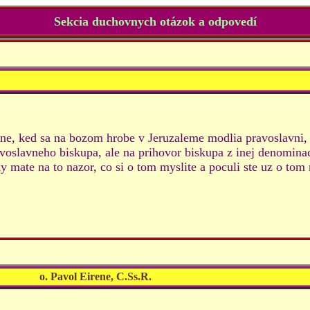
Sekcia duchovnych otázok a odpovedí
ne, ked sa na bozom hrobe v Jeruzaleme modlia pravoslavni, t
avoslavneho biskupa, ale na prihovor biskupa z inej denominaci
ky mate na to nazor, co si o tom myslite a poculi ste uz o tom
o. Pavol Eirene, C.Ss.R.