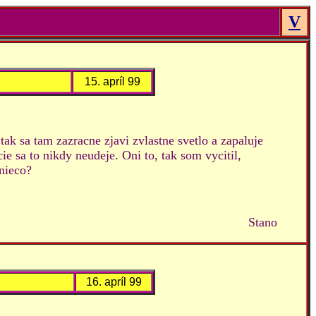
V
15. apríl 99
ak sa tam zazracne zjavi zvlastne svetlo a zapaluje
e sa to nikdy neudeje. Oni to, tak som vycitil,
 nieco?
Stano
16. apríl 99