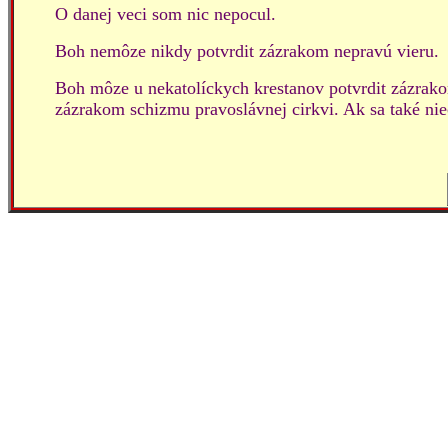
O danej veci som nic nepocul.
Boh nemôze nikdy potvrdit zázrakom nepravú vieru.
Boh môze u nekatolíckych krestanov potvrdit zázrakom
zázrakom schizmu pravoslávnej cirkvi. Ak sa také niec