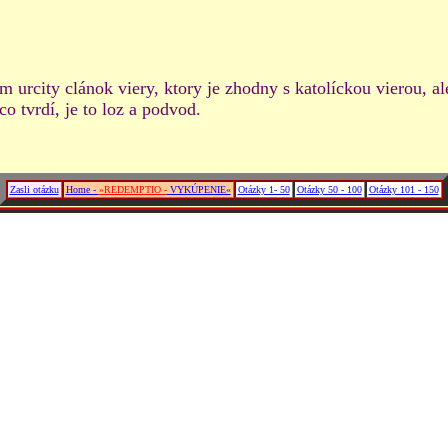
 urcity clánok viery, ktory je zhodny s katolíckou vierou, a
o tvrdí, je to loz a podvod.
Zasli otázku
Home -
»REDEMPTIO -
VYKÚPENIE«
Otázky 1- 50
Otázky 50 - 100
Otázky 101 - 150