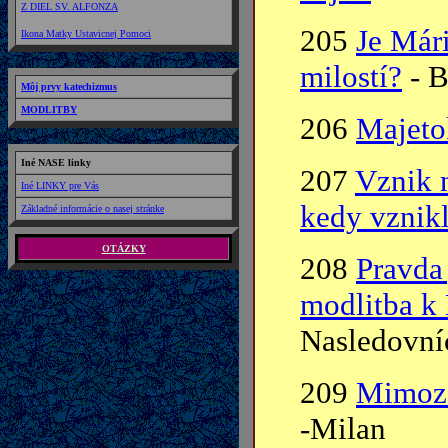
Z DIEL SV. ALFONZA
205
Je Már
Ikona Matky Ustavicnej Pomoci
milostí?
- B
Môj prvy katechizmus
MODLITBY
206
Majeto
Iné NASE linky
207
Vznik 
Iné LINKY pre Vás
kedy vznik
Základné informácie o nasej stránke
OTÁZKY
208
Pravda 
modlitba k 
Nasledovníc
209
Mimoze
-Milan