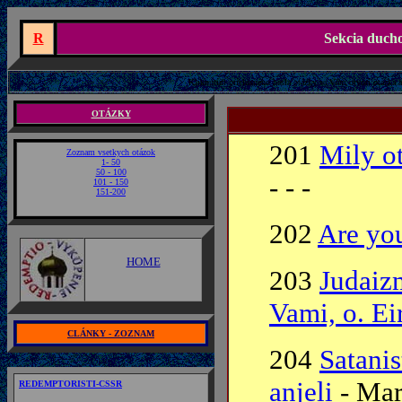
R
Sekcia duch
Kliknutím príslusného hesla otázky sa Vám otvorí otázka 
OTÁZKY
201
Mily ot
Zoznam vsetkych otázok
1- 50
50 - 100
- - -
101 - 150
151-200
202
Are you
HOME
203
Judaiz
Vami, o. Ei
CLÁNKY - ZOZNAM
204
Satanis
anjeli
- Mar
REDEMPTORISTI-CSSR